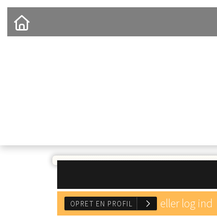
OM KLUBBEN
ELEVSKOLE
OPSTALDNING
SHOP
KONTAKT
LINKS
eller log ind