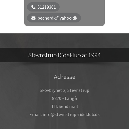
51219361
becherdk@yahoo.dk
Stevnstrup Rideklub af 1994
Adresse
Skovbrynet 2, Stevnstrup
8870 - Langå
Tlf. Send mail
Email: info@stevnstrup-rideklub.dk