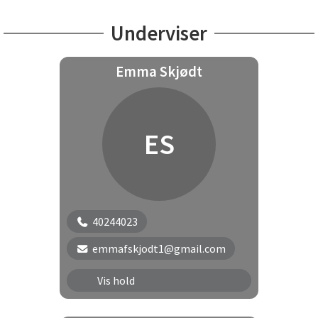
Underviser
Emma Skjødt
ES
40244023
emmafskjodt1@gmail.com
Elevhold Torsdag | ETO3
Vis hold
Elevhold Torsdag | ETO4