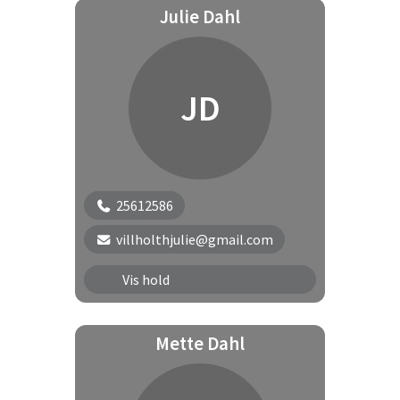
Julie Dahl
Elevhold Torsdag | ETO7
JD
25612586
villholthjulie@gmail.com
Elevhold Tirsdag | ETI1
Vis hold
Elevhold Tirsdag | ETI3
Mette Dahl
Elevhold Tirsdag | ETI5